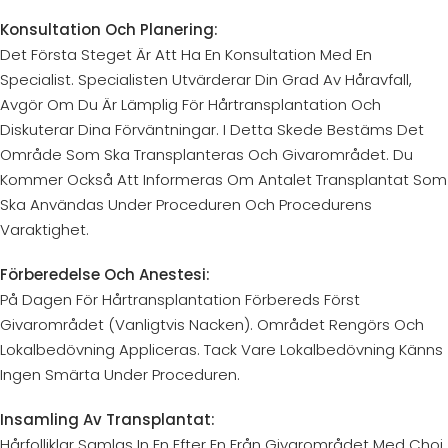
Konsultation Och Planering:
Det Första Steget Är Att Ha En Konsultation Med En
Specialist. Specialisten Utvärderar Din Grad Av Håravfall,
Avgör Om Du Är Lämplig För Hårtransplantation Och
Diskuterar Dina Förväntningar. I Detta Skede Bestäms Det
Område Som Ska Transplanteras Och Givarområdet. Du
Kommer Också Att Informeras Om Antalet Transplantat Som
Ska Användas Under Proceduren Och Procedurens
Varaktighet.
Förberedelse Och Anestesi:
På Dagen För Hårtransplantation Förbereds Först
Givarområdet (vanligtvis Nacken). Området Rengörs Och
Lokalbedövning Appliceras. Tack Vare Lokalbedövning Känns
Ingen Smärta Under Proceduren.
Insamling Av Transplantat:
Hårfolliklar Samlas In En Efter En Från Givarområdet Med Choi